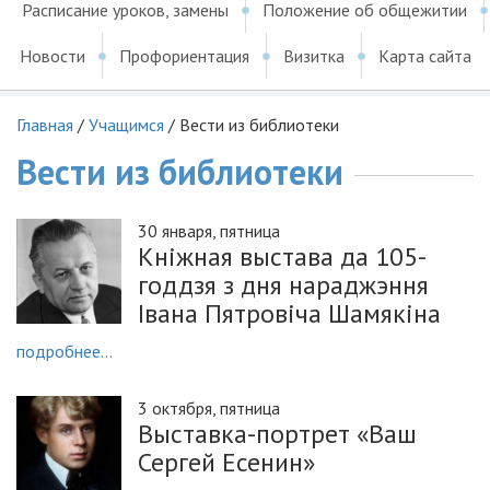
Расписание уроков, замены
Положение об общежитии
Новости
Профориентация
Визитка
Карта сайта
Главная
/
Учащимся
/
Вести из библиотеки
Вести из библиотеки
30 января, пятница
Кнiжная выстава да 105-
годдзя з дня нараджэння
Iвана Пятровiча Шамякiна
подробнее...
3 октября, пятница
Выставка-портрет «Ваш
Сергей Есенин»