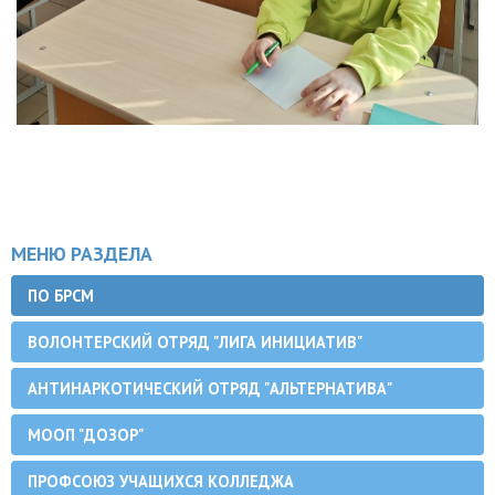
МЕНЮ РАЗДЕЛА
ПО БРСМ
ВОЛОНТЕРСКИЙ ОТРЯД "ЛИГА ИНИЦИАТИВ"
АНТИНАРКОТИЧЕСКИЙ ОТРЯД "АЛЬТЕРНАТИВА"
МООП "ДОЗОР"
ПРОФСОЮЗ УЧАЩИХСЯ КОЛЛЕДЖА