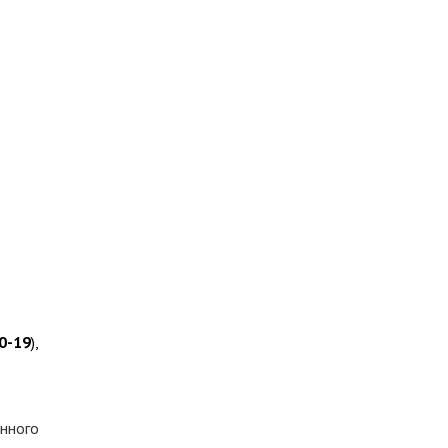
0-19
),
енного