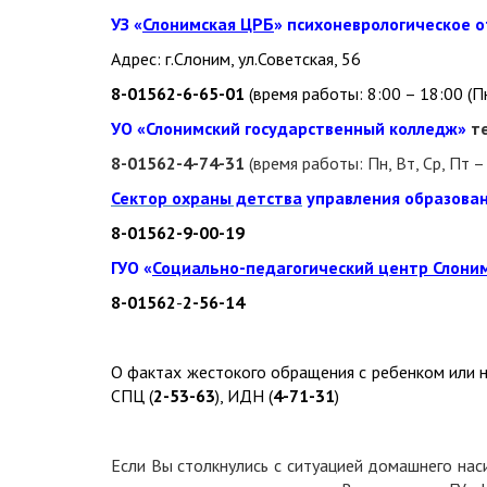
УЗ «
Слонимская ЦРБ
» психоневрологическое 
Адрес: г.Слоним, ул.Советская, 56
8-01562-6-65-01
(время работы: 8:00 – 18:00 (Пн
УО «Слонимский государственный колледж»
те
8-01562-4-74-31
(время работы: Пн, Вт, Ср, Пт 
Сектор охраны детства
управления образова
8-01562-9-00-19
ГУО «
Социально-педагогический центр Слони
8-01562
-
2-56-14
О фактах жестокого обращения с ребенком или н
СПЦ (
2-53-63
), ИДН (
4-71-31
)
Если Вы столкнулись с ситуацией домашнего нас