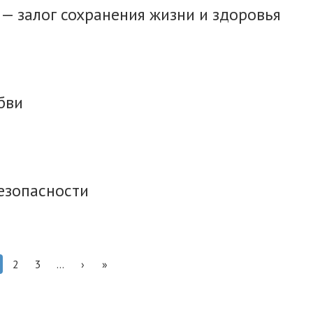
 — залог сохранения жизни и здоровья
бви
езопасности
2
3
...
›
»