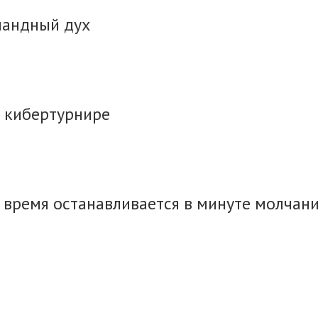
мандный дух
м кибертурнире
а время останавливается в минуте молчан